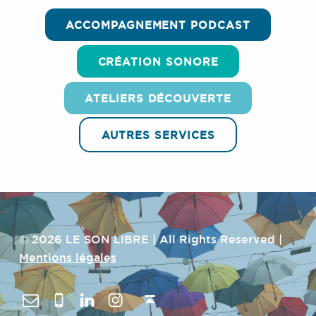
ACCOMPAGNEMENT PODCAST
CRÉATION SONORE
ATELIERS DÉCOUVERTE
AUTRES SERVICES
Skip back to main navigation
© 2026 LE SON LIBRE | All Rights Reserved |
Mentions légales
mail
Tel
LinkedIn
Instagram
Back to top ↑